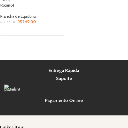
Roxinol
Prancha de Equilíbrio
R$
249.00
R$
355.00
ADICIONAR AO CARRINHO
Entrega Rápida
Suporte
Pagamento Online
Links Úteis